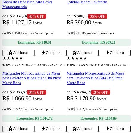
Banheiro Deca Bica Alta Level
LorenMix para Lavatório
Monocomando
de R$ 2.037,78
de R$ 600,11
45% OFF
35% OFF
R$ 1.127,17
R$ 390,90
à vista
à vista
ou
R$ 1.199,12
em
até 5x sem juros
ou
R$ 415,85
em
até 5x sem juros
Economize:
R$ 910,61
Economize:
R$ 209,21
add
add
add_shopping_cart
bolt
add_shopping_cart
bolt
Adicionar
Comprar
Adicionar
Comprar
star
star
star
star
star
star
star
star
star
star
TORNEIRAS MONOCOMANDO PARA BANHEIRO
TORNEIRAS MONOCOMANDO PARA BANHEIRO
Misturador Monocomando de Mesa
Misturador Monocomando de Mesa
para Lavatório Bica Baixa Ona Preto
para Lavatório Bica Alta Ona Preto
Matte Roca
Matte Roca
de R$ 2.983,62
de R$ 4.284,79
34% OFF
26% OFF
R$ 1.966,90
R$ 3.179,90
à vista
à vista
ou
R$ 2.092,45
em
até 5x sem juros
ou
R$ 3.382,87
em
até 5x sem juros
Economize:
R$ 1.016,72
Economize:
R$ 1.104,89
add
add
add_shopping_cart
bolt
add_shopping_cart
bolt
Adicionar
Comprar
Adicionar
Comprar