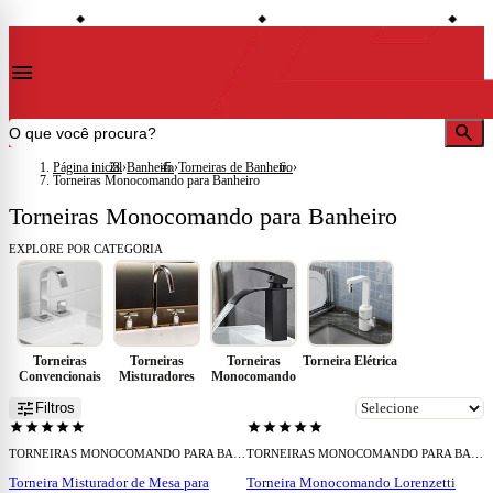
shopping_bag
credit_card
local_shipping
onto à vista
Compre no site e retire na loja
Todo o site em até 5x sem juros
Entreg
◆
◆
◆
menu
search
Página inicial
›
Banheiro
›
Torneiras de Banheiro
›
Torneiras Monocomando para Banheiro
Torneiras Monocomando para Banheiro
EXPLORE POR CATEGORIA
Torneiras
Torneiras
Torneiras
Torneira Elétrica
Convencionais
Misturadores
Monocomando
add
add
tune
Filtros
bolt
Oferta Relâmpago
star
star
star
star
star
star
star
star
star
star
TORNEIRAS MONOCOMANDO PARA BANHEIRO
TORNEIRAS MONOCOMANDO PARA BANHEIRO
Torneira Misturador de Mesa para
Torneira Monocomando Lorenzetti