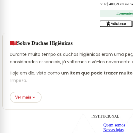
ou
R$ 400,79
em
até 5
Economize
add_shopping_cart
Adicionar
menu_book
Sobre Duchas Higiênicas
Durante muito tempo as duchas higiênicas eram uma peça
consideradas essenciais, já voltamos a vê-las novamente
Hoje em dia, vista como
um item que pode trazer muito 
limpeza.
expand_more
Ver mais
Ducha Higiênica: Praticidade e E
INSTITUCIONAL
Conhecida também como chuveirinho higiênico,
esta peç
Quer saber qual seu estilo de decoração? Confira nosso te
Quem somos
Nossas lojas