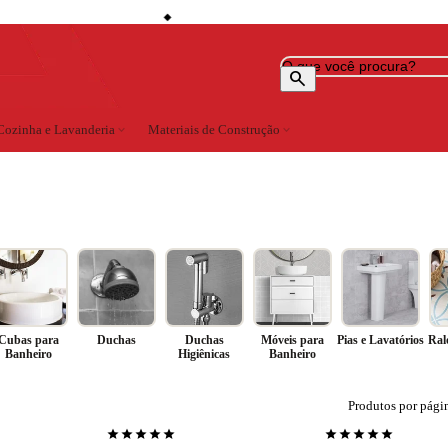
storefront
ga Grátis (consulte localidades)
Lojas em Cataguases · Muriaé · Leopoldina · Ubá · Juiz d
◆
search
Cozinha e Lavanderia
expand_more
Materiais de Construção
expand_more
Cubas para
Duchas
Duchas
Móveis para
Pias e Lavatórios
Ral
Banheiro
Higiênicas
Banheiro
Produtos por pági
star
star
star
star
star
star
star
star
star
star