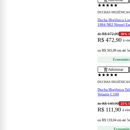
construction
add_shopping_cart
Adicionar
star
star
star
star
star
DUCHAS HIGIÊNICAS
Ducha Higiênica Lor
1984 N82 Niquel E
de R$ 672,09
30% 
R$ 472,90
à vis
ou
R$ 503,09
em
até 5
Economize
add_shopping_cart
Adicionar
star
star
star
star
star
DUCHAS HIGIÊNICAS
Ducha Higiênica Tal
Volante C100
de R$ 149,90
25% 
R$ 111,90
à vist
ou
R$ 119,04
em
até 5
Economize