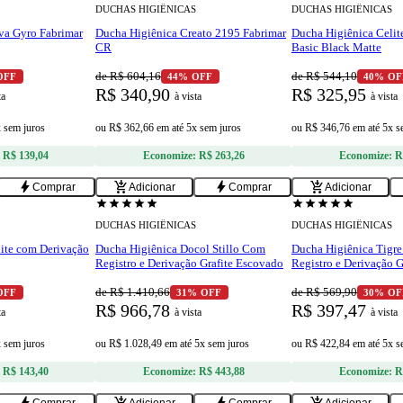
DUCHAS HIGIÊNICAS
DUCHAS HIGIÊNICAS
va Gyro Fabrimar
Ducha Higiênica Creato 2195 Fabrimar
Ducha Higiênica Celit
CR
Basic Black Matte
de R$ 604,16
de R$ 544,10
OFF
44% OFF
40% OF
R$ 340,90
R$ 325,95
ta
à vista
à vista
x sem juros
ou
R$ 362,66
em
até 5x sem juros
ou
R$ 346,76
em
até 5x s
:
R$ 139,04
Economize:
R$ 263,26
Economize:
R
bolt
add_shopping_cart
bolt
add_shopping_cart
Comprar
Adicionar
Comprar
Adicionar
star
star
star
star
star
star
star
star
star
star
DUCHAS HIGIÊNICAS
DUCHAS HIGIÊNICAS
ite com Derivação
Ducha Higiênica Docol Stillo Com
Ducha Higiênica Tigr
Registro e Derivação Grafite Escovado
Registro e Derivação 
de R$ 1.410,66
de R$ 569,90
OFF
31% OFF
30% OF
R$ 966,78
R$ 397,47
ta
à vista
à vista
x sem juros
ou
R$ 1.028,49
em
até 5x sem juros
ou
R$ 422,84
em
até 5x s
:
R$ 143,40
Economize:
R$ 443,88
Economize:
R