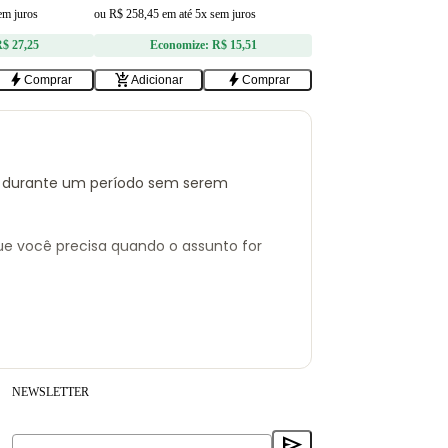
em juros
ou
R$ 258,45
em
até 5x sem juros
$ 27,25
Economize:
R$ 15,51
bolt
add_shopping_cart
bolt
Comprar
Adicionar
Comprar
o durante um período sem serem
que você precisa quando o assunto for
NEWSLETTER
iro
.
is e identifique o seu
Receba ofertas e novidades no seu e-mail.
send