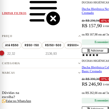
DUCHAS HIGIÊNICAS
Ducha Higiênica No
Cromado
LIMPAR FILTROS
de R$ 296,94
47% 
R$ 157,90
à vis
ou
R$ 167,98
em
até 5
PREÇO
Economize
Até R$50
R$50–150
R$150–500
R$500+
add_shopping_cart
Adicionar
star
star
star
star
star
DUCHAS HIGIÊNICAS
CATEGORIA
Ducha Higiênica Cel
Basic Cromado
MARCAS
de R$ 390,30
37% 
R$ 246,90
à vis
ESPECIALISTA
Dúvidas na
ou
R$ 262,66
em
até 5
escolha?
Economize
Falar no WhatsApp