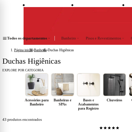
shopping_bag
credit_card
local_shipping
conto à vista
Compre no site e retire na loja
Todo o site em até 5x sem juros
Entre
◆
◆
◆
menu
Todos os departamentos
expand_more
Banheiro
expand_more
Pisos e Revestimentos
expand_more
Página inicial
›
Banheiro
›
Duchas Higiênicas
Duchas Higiênicas
EXPLORE POR CATEGORIA
Acessórios para
Banheiras e
Bases e
Chuveiros
Banheiro
SPAs
Acabamentos
para Registro
43
produtos encontrados
star
star
star
star
star