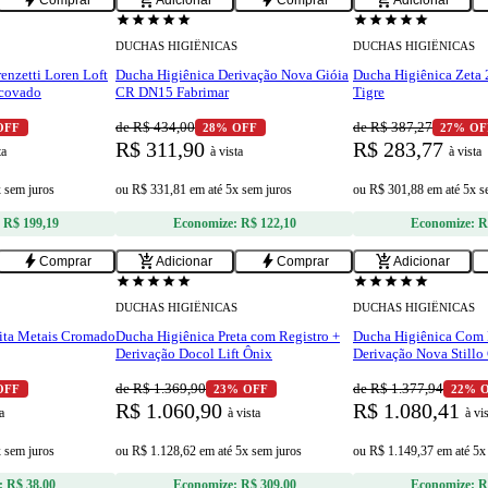
bolt
add_shopping_cart
bolt
add_shopping_cart
Comprar
Adicionar
Comprar
Adicionar
star
star
star
star
star
star
star
star
star
star
DUCHAS HIGIÊNICAS
DUCHAS HIGIÊNICAS
enzetti Loren Loft
Ducha Higiênica Derivação Nova Gióia
Ducha Higiênica Zeta
scovado
CR DN15 Fabrimar
Tigre
de R$ 434,00
de R$ 387,27
OFF
28% OFF
27% OF
R$ 311,90
R$ 283,77
ta
à vista
à vista
x sem juros
ou
R$ 331,81
em
até 5x sem juros
ou
R$ 301,88
em
até 5x s
:
R$ 199,19
Economize:
R$ 122,10
Economize:
R
bolt
add_shopping_cart
bolt
add_shopping_cart
Comprar
Adicionar
Comprar
Adicionar
bolt
Oferta Re
star
star
star
star
star
star
star
star
star
star
DUCHAS HIGIÊNICAS
DUCHAS HIGIÊNICAS
ita Metais Cromado
Ducha Higiênica Preta com Registro +
Ducha Higiênica Com 
Derivação Docol Lift Ônix
Derivação Nova Stillo
de R$ 1.369,90
de R$ 1.377,94
OFF
23% OFF
22% 
R$ 1.060,90
R$ 1.080,41
a
à vista
à vi
x sem juros
ou
R$ 1.128,62
em
até 5x sem juros
ou
R$ 1.149,37
em
até 5x
:
R$ 38,00
Economize:
R$ 309,00
Economize:
R