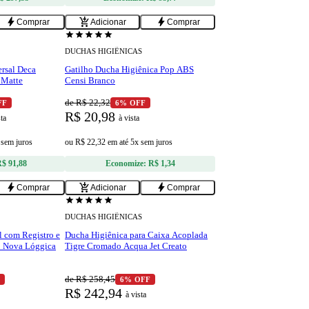
bolt
add_shopping_cart
bolt
Comprar
Adicionar
Comprar
star
star
star
star
star
DUCHAS HIGIÊNICAS
rsal Deca
Gatilho Ducha Higiênica Pop ABS
 Matte
Censi Branco
de R$ 22,32
FF
6% OFF
R$ 20,98
sta
à vista
 sem juros
ou
R$ 22,32
em
até 5x sem juros
$ 91,88
Economize:
R$ 1,34
bolt
add_shopping_cart
bolt
Comprar
Adicionar
Comprar
star
star
star
star
star
DUCHAS HIGIÊNICAS
 com Registro e
Ducha Higiênica para Caixa Acoplada
o Nova Lóggica
Tigre Cromado Acqua Jet Creato
de R$ 258,45
F
6% OFF
R$ 242,94
à vista