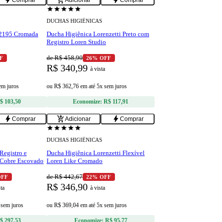
bolt
add_shopping_cart
bolt
Comprar
Adicionar
Comprar
star
star
star
star
star
DUCHAS HIGIÊNICAS
 2195 Cromada
Ducha Higiênica Lorenzetti Preto com
Registro Loren Studio
de R$ 458,90
F
26% OFF
R$ 340,99
à vista
em juros
ou
R$ 362,76
em
até 5x sem juros
$ 103,50
Economize:
R$ 117,91
bolt
add_shopping_cart
bolt
Comprar
Adicionar
Comprar
lâmpago
star
star
star
star
star
DUCHAS HIGIÊNICAS
Registro e
Ducha Higiênica Lorenzetti Flexível
 Cobre Escovado
Loren Like Cromado
de R$ 442,67
OFF
22% OFF
R$ 346,90
sta
à vista
 sem juros
ou
R$ 369,04
em
até 5x sem juros
$ 297,53
Economize:
R$ 95,77