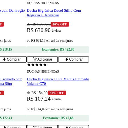
DUCHAS HIGIÊNICAS
e com Derivação
Ducha Higiênica Docol Stillo Com
Registro e Derivação
de R$ 1.053,70
F
40% OFF
R$ 630,90
à vista
em juros
ou
R$ 671,17
em
até 5x sem juros
$ 218,15
Economize:
R$ 422,80
bolt
add_shopping_cart
bolt
Comprar
Adicionar
Comprar
star
star
star
star
star
DUCHAS HIGIÊNICAS
e Cromado com
Ducha Higiênica Talita Metais Cromado
Goa Slim
Volante C70
de R$ 154,90
F
31% OFF
R$ 107,24
à vista
em juros
ou
R$ 114,09
em
até 5x sem juros
$ 172,43
Economize:
R$ 47,66