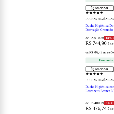
add_shopping_cart
Adicionar
star
star
star
star
star
DUCHAS HIGIÊNICAS
Ducha Higiênica Doc
Derivação Cromado 
de R$ 910,86
18% 
R$ 744,90
à vis
ou
R$ 792,45
em
até 5
Economize
add_shopping_cart
Adicionar
star
star
star
star
star
DUCHAS HIGIÊNICAS
Ducha Higiênica co
Lorenzetti Branca 3
de R$ 400,79
6% O
R$ 376,74
à vis