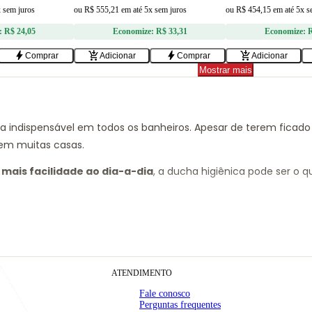
x sem juros
ou
R$ 555,21
em
até 5x sem juros
ou
R$ 454,15
em
até 5x s
:
R$ 24,05
Economize:
R$ 33,31
Economize:
R
bolt
add_shopping_cart
bolt
add_shopping_cart
Comprar
Adicionar
Comprar
Adicionar
Mostrar mais
 indispensável em todos os banheiros. Apesar de terem ficad
 em muitas casas.
mais facilidade ao dia-a-dia
, a ducha higiênica pode ser o 
legância
ATENDIMENTO
a pode trazer um toque de elegância a mais ao seu
banhe
xto sobre o assunto:
Estilos de decoração: conheça os principa
Fale conosco
Perguntas frequentes