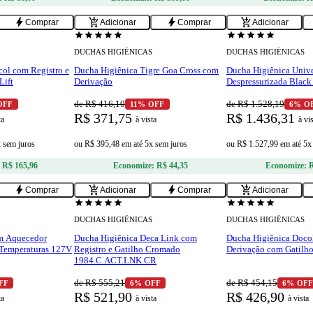
bolt
add_shopping_cart
bolt
add_shopping_cart
Comprar
Adicionar
Comprar
Adicionar
star
star
star
star
star
star
star
star
star
star
DUCHAS HIGIÊNICAS
DUCHAS HIGIÊNICAS
ol com Registro e
Ducha Higiênica Tigre Goa Cross com
Ducha Higiênica Unive
Lift
Derivação
Despressurizada Black
de R$ 416,10
de R$ 1.528,19
OFF
11% OFF
6% O
R$ 371,75
R$ 1.436,31
ta
à vista
à vi
x sem juros
ou
R$ 395,48
em
até 5x sem juros
ou
R$ 1.527,99
em
até 5x
:
R$ 165,96
Economize:
R$ 44,35
Economize:
R
bolt
add_shopping_cart
bolt
add_shopping_cart
Comprar
Adicionar
Comprar
Adicionar
star
star
star
star
star
star
star
star
star
star
DUCHAS HIGIÊNICAS
DUCHAS HIGIÊNICAS
m Aquecedor
Ducha Higiênica Deca Link com
Ducha Higiênica Docol
 Temperaturas 127V
Registro e Gatilho Cromado
Derivação com Gatilh
1984.C.ACT.LNK.CR
de R$ 555,21
de R$ 454,15
FF
6% OFF
6% OF
R$ 521,90
R$ 426,90
ta
à vista
à vista