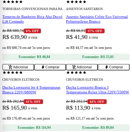
star
star
star
star
star
star
star
star
star
star
TORNEIRAS CONVENCIONAIS PARA BANHEIRO
ASSENTOS SANITÁRIOS
Torneira de Banheiro Bica Alta Docol
Assento Sanitário Celite Eco Universal
Lift Cromado
Polipropileno Branco
de R$ 680,74
de R$ 66,91
6% OFF
37% OFF
R$ 639,90
R$ 41,90
à vista
à vista
ou
R$ 680,74
em
até 5x sem juros
ou
R$ 44,57
em
até 5x sem juros
Economize:
R$ 40,84
Economize:
R$ 25,01
add
add
add_shopping_cart
bolt
add_shopping_cart
bolt
Adicionar
Comprar
Adicionar
Comprar
star
star
star
star
star
star
star
star
star
star
CHUVEIROS ELÉTRICOS
CHUVEIROS ELÉTRICOS
Ducha Lorenzetti Jet 4 Temperaturas
Ducha Lorenzetti Branca 3
Branca 220V/6800W
Temperaturas Relax Ultra 220V/5500W
de R$ 282,84
de R$ 202,94
41% OFF
44% OFF
R$ 165,90
R$ 113,90
à vista
à vista
ou
R$ 176,49
em
até 5x sem juros
ou
R$ 121,17
em
até 5x sem juros
Economize:
R$ 116,94
Economize:
R$ 89,04