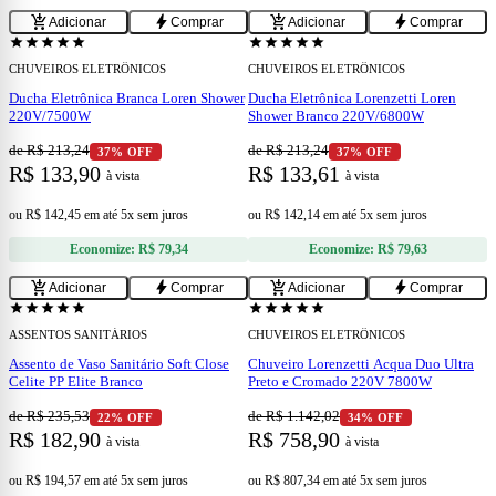
add
add
add_shopping_cart
bolt
add_shopping_cart
bolt
Adicionar
Comprar
Adicionar
Comprar
star
star
star
star
star
star
star
star
star
star
CHUVEIROS ELETRÔNICOS
CHUVEIROS ELETRÔNICOS
Ducha Eletrônica Branca Loren Shower
Ducha Eletrônica Lorenzetti Loren
220V/7500W
Shower Branco 220V/6800W
de R$ 213,24
de R$ 213,24
37% OFF
37% OFF
R$ 133,90
R$ 133,61
à vista
à vista
ou
R$ 142,45
em
até 5x sem juros
ou
R$ 142,14
em
até 5x sem juros
Economize:
R$ 79,34
Economize:
R$ 79,63
add
add
add_shopping_cart
bolt
add_shopping_cart
bolt
Adicionar
Comprar
Adicionar
Comprar
star
star
star
star
star
star
star
star
star
star
ASSENTOS SANITÁRIOS
CHUVEIROS ELETRÔNICOS
Assento de Vaso Sanitário Soft Close
Chuveiro Lorenzetti Acqua Duo Ultra
Celite PP Elite Branco
Preto e Cromado 220V 7800W
de R$ 235,53
de R$ 1.142,02
22% OFF
34% OFF
R$ 182,90
R$ 758,90
à vista
à vista
ou
R$ 194,57
em
até 5x sem juros
ou
R$ 807,34
em
até 5x sem juros