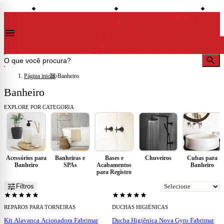
shopping_bag
credit_card
local_shipping
to à vista
Compre no site e retire na loja
Todo o site em até 5x sem juros
Entrega 
◆
◆
◆
menu
search
Página inicial
›
Banheiro
Banheiro
EXPLORE POR CATEGORIA
Acessórios para
Banheiras e
Bases e
Chuveiros
Cubas para
Banheiro
SPAs
Acabamentos
Banheiro
para Registro
add
add
tune
Filtros
star
star
star
star
star
star
star
star
star
star
REPAROS PARA TORNEIRAS
DUCHAS HIGIÊNICAS
Kit Alavanca Acionadora Fabrimar
Ducha Higiênica Nova Gyro Fabrimar