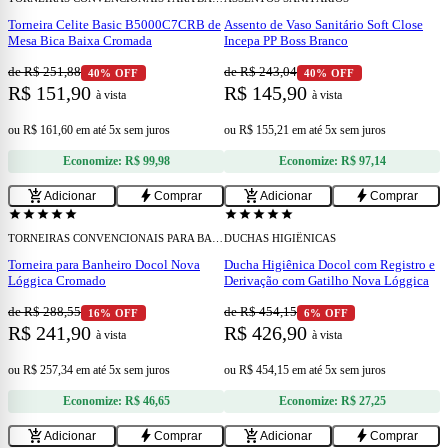
Torneira Celite Basic B5000C7CRB de
Assento de Vaso Sanitário Soft Close
Mesa Bica Baixa Cromada
Incepa PP Boss Branco
de R$ 251,88
de R$ 243,04
40% OFF
40% OFF
R$ 151,90
R$ 145,90
à vista
à vista
ou
R$ 161,60
em
até 5x sem juros
ou
R$ 155,21
em
até 5x sem juros
Economize:
R$ 99,98
Economize:
R$ 97,14
add
add
add_shopping_cart
bolt
add_shopping_cart
bolt
Adicionar
Comprar
Adicionar
Comprar
star
star
star
star
star
star
star
star
star
star
TORNEIRAS CONVENCIONAIS PARA BANHEIRO
DUCHAS HIGIÊNICAS
Torneira para Banheiro Docol Nova
Ducha Higiênica Docol com Registro e
Lóggica Cromado
Derivação com Gatilho Nova Lóggica
de R$ 288,55
de R$ 454,15
16% OFF
6% OFF
R$ 241,90
R$ 426,90
à vista
à vista
ou
R$ 257,34
em
até 5x sem juros
ou
R$ 454,15
em
até 5x sem juros
Economize:
R$ 46,65
Economize:
R$ 27,25
add
add
add_shopping_cart
bolt
add_shopping_cart
bolt
Adicionar
Comprar
Adicionar
Comprar