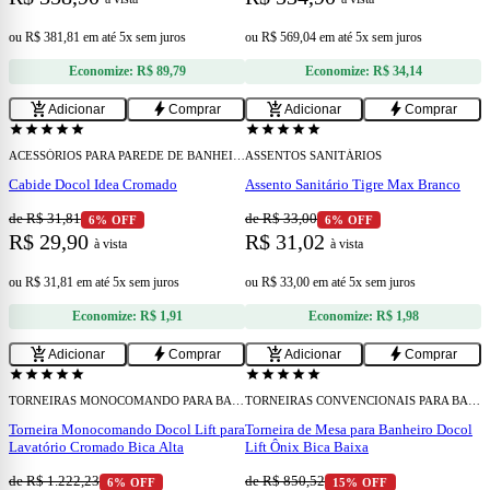
ou
R$ 381,81
em
até 5x sem juros
ou
R$ 569,04
em
até 5x sem juros
Economize:
R$ 89,79
Economize:
R$ 34,14
add
add
add_shopping_cart
bolt
add_shopping_cart
bolt
Adicionar
Comprar
Adicionar
Comprar
star
star
star
star
star
star
star
star
star
star
ACESSÓRIOS PARA PAREDE DE BANHEIRO
ASSENTOS SANITÁRIOS
Cabide Docol Idea Cromado
Assento Sanitário Tigre Max Branco
de R$ 31,81
de R$ 33,00
6% OFF
6% OFF
R$ 29,90
R$ 31,02
à vista
à vista
ou
R$ 31,81
em
até 5x sem juros
ou
R$ 33,00
em
até 5x sem juros
Economize:
R$ 1,91
Economize:
R$ 1,98
add
add
add_shopping_cart
bolt
add_shopping_cart
bolt
Adicionar
Comprar
Adicionar
Comprar
star
star
star
star
star
star
star
star
star
star
TORNEIRAS MONOCOMANDO PARA BANHEIRO
TORNEIRAS CONVENCIONAIS PARA BANHEIRO
Torneira Monocomando Docol Lift para
Torneira de Mesa para Banheiro Docol
Lavatório Cromado Bica Alta
Lift Ônix Bica Baixa
de R$ 1.222,23
de R$ 850,52
6% OFF
15% OFF