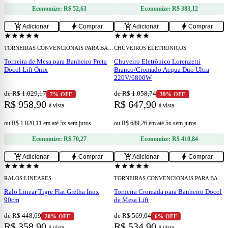
Economize:
R$ 52,63
Economize:
R$ 383,12
add
add
add_shopping_cart
bolt
add_shopping_cart
bolt
Adicionar
Comprar
Adicionar
Comprar
star
star
star
star
star
star
star
star
star
star
TORNEIRAS CONVENCIONAIS PARA BANHEIRO
CHUVEIROS ELETRÔNICOS
Torneira de Mesa para Banheiro Preta
Chuveiro Eletrônico Lorenzetti
Docol Lift Ônix
Branco/Cromado Acqua Duo Ultra
220V/6800W
de R$ 1.029,17
de R$ 1.058,74
7% OFF
39% OFF
R$ 958,90
R$ 647,90
à vista
à vista
ou
R$ 1.020,11
em
até 5x sem juros
ou
R$ 689,26
em
até 5x sem juros
Economize:
R$ 70,27
Economize:
R$ 410,84
add
add
add_shopping_cart
bolt
add_shopping_cart
bolt
Adicionar
Comprar
Adicionar
Comprar
star
star
star
star
star
star
star
star
star
star
RALOS LINEARES
TORNEIRAS CONVENCIONAIS PARA BANHEIRO
Ralo Linear Tigre Flat Grelha Inox
Torneira Cromada para Banheiro Docol
90cm
de Mesa Lift
de R$ 448,69
de R$ 569,04
20% OFF
6% OFF
R$ 358,90
R$ 534,90
à vista
à vista