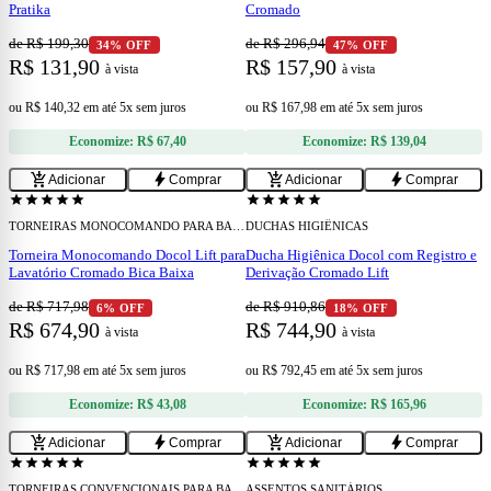
Pratika
Cromado
de R$ 199,30
de R$ 296,94
34% OFF
47% OFF
R$ 131,90
R$ 157,90
à vista
à vista
ou
R$ 140,32
em
até 5x sem juros
ou
R$ 167,98
em
até 5x sem juros
Economize:
R$ 67,40
Economize:
R$ 139,04
add
add
add_shopping_cart
bolt
add_shopping_cart
bolt
Adicionar
Comprar
Adicionar
Comprar
star
star
star
star
star
star
star
star
star
star
TORNEIRAS MONOCOMANDO PARA BANHEIRO
DUCHAS HIGIÊNICAS
Torneira Monocomando Docol Lift para
Ducha Higiênica Docol com Registro e
Lavatório Cromado Bica Baixa
Derivação Cromado Lift
de R$ 717,98
de R$ 910,86
6% OFF
18% OFF
R$ 674,90
R$ 744,90
à vista
à vista
ou
R$ 717,98
em
até 5x sem juros
ou
R$ 792,45
em
até 5x sem juros
Economize:
R$ 43,08
Economize:
R$ 165,96
add
add
add_shopping_cart
bolt
add_shopping_cart
bolt
Adicionar
Comprar
Adicionar
Comprar
star
star
star
star
star
star
star
star
star
star
TORNEIRAS CONVENCIONAIS PARA BANHEIRO
ASSENTOS SANITÁRIOS