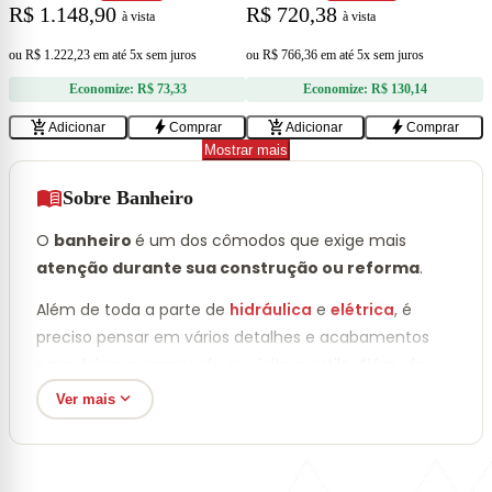
R$ 1.148,90
R$ 720,38
à vista
à vista
ou
R$ 1.222,23
em
até 5x sem juros
ou
R$ 766,36
em
até 5x sem juros
Economize:
R$ 73,33
Economize:
R$ 130,14
add_shopping_cart
bolt
add_shopping_cart
bolt
Adicionar
Comprar
Adicionar
Comprar
Mostrar mais
menu_book
Sobre Banheiro
O
banheiro
é um dos cômodos que exige mais
atenção durante sua construção ou reforma
.
Além de toda a parte de
hidráulica
e
elétrica
, é
preciso pensar em vários detalhes e acabamentos
para deixar o espaço do seu jeito e estilo. Além, de
cuidado para usar itens resistentes à umidade
e
expand_more
Ver mais
que ajude nas funcionalidades no dia-a-dia.