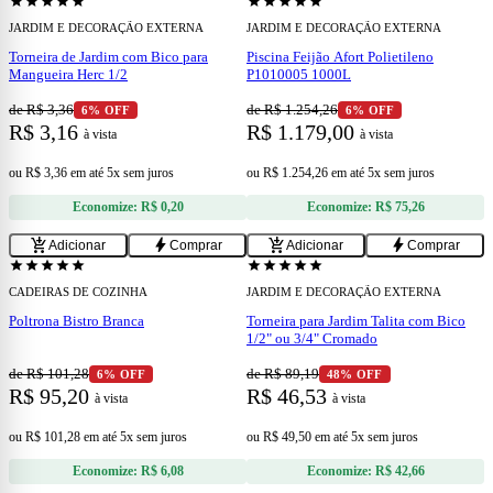
star
star
star
star
star
star
star
star
star
star
JARDIM E DECORAÇÃO EXTERNA
JARDIM E DECORAÇÃO EXTERNA
Torneira de Jardim com Bico para
Piscina Feijão Afort Polietileno
Mangueira Herc 1/2
P1010005 1000L
de R$ 3,36
de R$ 1.254,26
6% OFF
6% OFF
R$ 3,16
R$ 1.179,00
à vista
à vista
ou
R$ 3,36
em
até 5x sem juros
ou
R$ 1.254,26
em
até 5x sem juros
Economize:
R$ 0,20
Economize:
R$ 75,26
add
add
add_shopping_cart
bolt
add_shopping_cart
bolt
Adicionar
Comprar
Adicionar
Comprar
star
star
star
star
star
star
star
star
star
star
CADEIRAS DE COZINHA
JARDIM E DECORAÇÃO EXTERNA
Poltrona Bistro Branca
Torneira para Jardim Talita com Bico
1/2" ou 3/4" Cromado
de R$ 101,28
de R$ 89,19
6% OFF
48% OFF
R$ 95,20
R$ 46,53
à vista
à vista
ou
R$ 101,28
em
até 5x sem juros
ou
R$ 49,50
em
até 5x sem juros
Economize:
R$ 6,08
Economize:
R$ 42,66
add
add