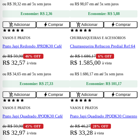
ou
R$ 39,32
em
até 5x sem juros
ou
R$ 98,07
em
até 5x sem juros
Economize:
R$ 2,36
Economize:
R$ 5,88
add
add
add_shopping_cart
bolt
add_shopping_cart
bolt
Adicionar
Comprar
Adicionar
Comprar
star
star
star
star
star
star
star
star
star
star
VASOS E PRATOS
CHURRASQUEIRAS E ACESSÓRIOS
Prato Japi Redondo JPRDK30 Café
Churrasqueira Refracon Predial Ref:64
de R$ 59,90
de R$ 1.686,17
46% OFF
6% OFF
R$ 32,57
R$ 1.585,00
à vista
à vista
ou
R$ 34,65
em
até 5x sem juros
ou
R$ 1.686,17
em
até 5x sem juros
Economize:
R$ 27,33
Economize:
R$ 101,17
add
add
add_shopping_cart
bolt
add_shopping_cart
bolt
Adicionar
Comprar
Adicionar
Comprar
star
star
star
star
star
star
star
star
star
star
VASOS E PRATOS
VASOS E PRATOS
Prato Japi Quadrado JPQDK30 Café
Prato Japi Quadrado JPQDK30 Cimento
de R$ 59,90
de R$ 46,27
45% OFF
28% OFF
R$ 32,97
R$ 33,28
à vista
à vista