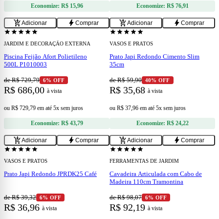
Economize:
R$ 15,96
Economize:
R$ 76,91
add
add
add_shopping_cart
bolt
add_shopping_cart
bolt
Adicionar
Comprar
Adicionar
Comprar
star
star
star
star
star
star
star
star
star
star
JARDIM E DECORAÇÃO EXTERNA
VASOS E PRATOS
Piscina Feijão Afort Polietileno
Prato Japi Redondo Cimento Slim
500L P1010003
35cm
de R$ 729,79
de R$ 59,90
6% OFF
40% OFF
R$ 686,00
R$ 35,68
à vista
à vista
ou
R$ 729,79
em
até 5x sem juros
ou
R$ 37,96
em
até 5x sem juros
Economize:
R$ 43,79
Economize:
R$ 24,22
add
add
add_shopping_cart
bolt
add_shopping_cart
bolt
Adicionar
Comprar
Adicionar
Comprar
star
star
star
star
star
star
star
star
star
star
VASOS E PRATOS
FERRAMENTAS DE JARDIM
Prato Japi Redondo JPRDK25 Café
Cavadeira Articulada com Cabo de
Madeira 110cm Tramontina
de R$ 39,32
de R$ 98,07
6% OFF
6% OFF
R$ 36,96
R$ 92,19
à vista
à vista