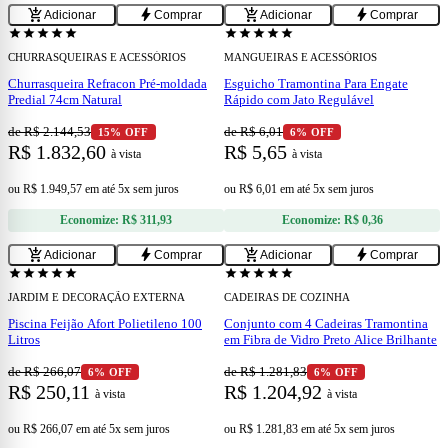
add_shopping_cart
bolt
add_shopping_cart
bolt
Adicionar
Comprar
Adicionar
Comprar
star
star
star
star
star
star
star
star
star
star
CHURRASQUEIRAS E ACESSÓRIOS
MANGUEIRAS E ACESSÓRIOS
Churrasqueira Refracon Pré-moldada
Esguicho Tramontina Para Engate
Predial 74cm Natural
Rápido com Jato Regulável
de R$ 2.144,53
de R$ 6,01
15% OFF
6% OFF
R$ 1.832,60
R$ 5,65
à vista
à vista
ou
R$ 1.949,57
em
até 5x sem juros
ou
R$ 6,01
em
até 5x sem juros
Economize:
R$ 311,93
Economize:
R$ 0,36
add
add
add_shopping_cart
bolt
add_shopping_cart
bolt
Adicionar
Comprar
Adicionar
Comprar
star
star
star
star
star
star
star
star
star
star
JARDIM E DECORAÇÃO EXTERNA
CADEIRAS DE COZINHA
Piscina Feijão Afort Polietileno 100
Conjunto com 4 Cadeiras Tramontina
Litros
em Fibra de Vidro Preto Alice Brilhante
de R$ 266,07
de R$ 1.281,83
6% OFF
6% OFF
R$ 250,11
R$ 1.204,92
à vista
à vista
ou
R$ 266,07
em
até 5x sem juros
ou
R$ 1.281,83
em
até 5x sem juros