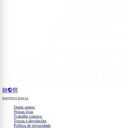
photo_camera
public
smart_display
INSTITUCIONAL
Quem somos
Nossas lojas
Trabalhe conosco
Trocas e devoluções
Política de privacidade