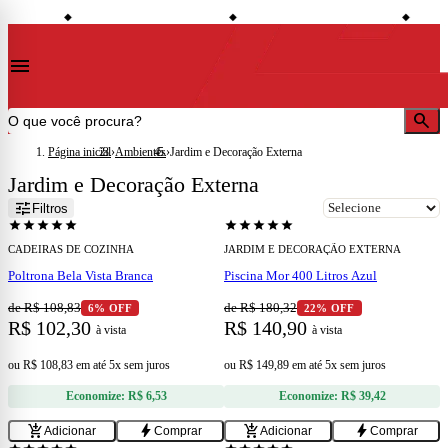
shopping_bag
credit_card
local_shipping
nto à vista
Compre no site e retire na loja
Todo o site em até 5x sem juros
Entrega
◆
◆
◆
menu
search
Página inicial
›
Ambientes
›
Jardim e Decoração Externa
Jardim e Decoração Externa
add
add
tune
Filtros
star
star
star
star
star
star
star
star
star
star
CADEIRAS DE COZINHA
JARDIM E DECORAÇÃO EXTERNA
Poltrona Bela Vista Branca
Piscina Mor 400 Litros Azul
de R$ 108,83
de R$ 180,32
6% OFF
22% OFF
R$ 102,30
R$ 140,90
à vista
à vista
ou
R$ 108,83
em
até 5x sem juros
ou
R$ 149,89
em
até 5x sem juros
Economize:
R$ 6,53
Economize:
R$ 39,42
add
add
add_shopping_cart
bolt
add_shopping_cart
bolt
Adicionar
Comprar
Adicionar
Comprar