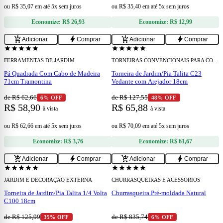
ou
R$ 35,07
em
até 5x sem juros
ou
R$ 35,40
em
até 5x sem juros
Economize:
R$ 26,93
Economize:
R$ 12,99
add
add
add_shopping_cart
bolt
add_shopping_cart
bolt
Adicionar
Comprar
Adicionar
Comprar
star
star
star
star
star
star
star
star
star
star
FERRAMENTAS DE JARDIM
TORNEIRAS CONVENCIONAIS PARA COZINHA
Pá Quadrada Com Cabo de Madeira
Torneira de Jardim/Pia Talita C23
71cm Tramontina
Vedante com Arejador 18cm
de R$ 62,66
de R$ 127,55
6% OFF
48% OFF
R$ 58,90
R$ 65,88
à vista
à vista
ou
R$ 62,66
em
até 5x sem juros
ou
R$ 70,09
em
até 5x sem juros
Economize:
R$ 3,76
Economize:
R$ 61,67
add
add
add_shopping_cart
bolt
add_shopping_cart
bolt
Adicionar
Comprar
Adicionar
Comprar
star
star
star
star
star
star
star
star
star
star
JARDIM E DECORAÇÃO EXTERNA
CHURRASQUEIRAS E ACESSÓRIOS
Torneira de Jardim/Pia Talita 1/4 Volta
Churrasqueira Pré-moldada Natural
C100 18cm
de R$ 125,99
de R$ 835,74
35% OFF
6% OFF