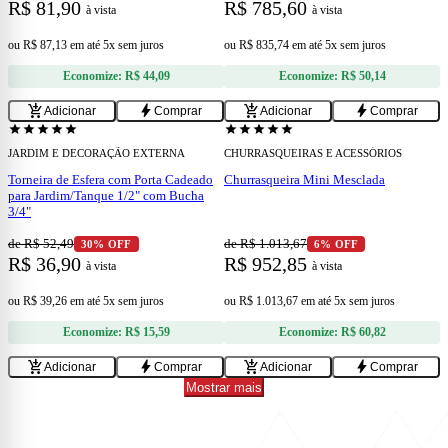
R$ 81,90
R$ 785,60
à vista
à vista
ou
R$ 87,13
em
até 5x sem juros
ou
R$ 835,74
em
até 5x sem juros
Economize:
R$ 44,09
Economize:
R$ 50,14
add
add
add_shopping_cart
bolt
add_shopping_cart
bolt
Adicionar
Comprar
Adicionar
Comprar
star
star
star
star
star
star
star
star
star
star
JARDIM E DECORAÇÃO EXTERNA
CHURRASQUEIRAS E ACESSÓRIOS
Torneira de Esfera com Porta Cadeado
Churrasqueira Mini Mesclada
para Jardim/Tanque 1/2" com Bucha
3/4"
de R$ 52,49
de R$ 1.013,67
30% OFF
6% OFF
R$ 36,90
R$ 952,85
à vista
à vista
ou
R$ 39,26
em
até 5x sem juros
ou
R$ 1.013,67
em
até 5x sem juros
Economize:
R$ 15,59
Economize:
R$ 60,82
add_shopping_cart
bolt
add_shopping_cart
bolt
Adicionar
Comprar
Adicionar
Comprar
Mostrar mais